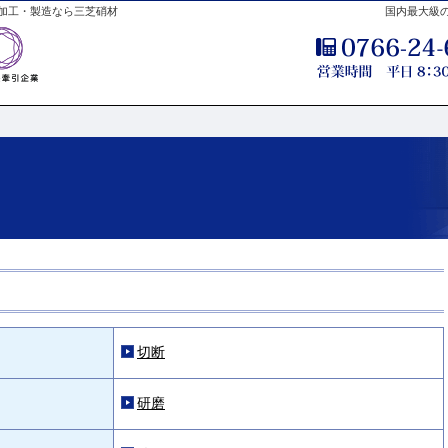
加工・製造なら三芝硝材
国内最大級
切断
研磨