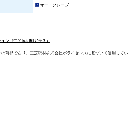
オートクレーブ
ァイン（中間膜印刷ガラス）
ns™はデュポンの商標であり、三芝硝材株式会社がライセンスに基づいて使用してい