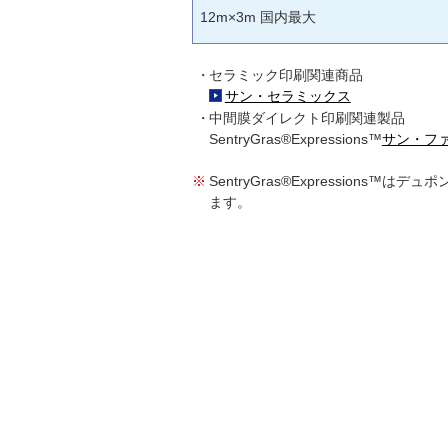
12m×3m 国内最大
セラミック印刷関連商品
サン・セラミックス
中間膜ダイレクト印刷関連製品
SentryGras®Expressions™
サン・フ
SentryGras®Expressio
ます。