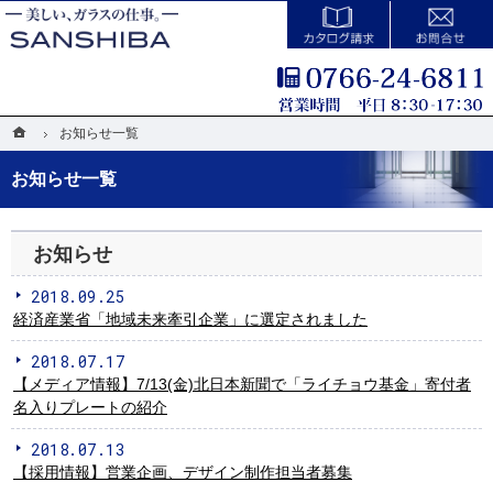
カタログ請求
国内最大級の設備と匠の技術。ガラスの加工・製造なら当社へ。
強化ガラス・合わせガラス・デザインガラスなどの加工・製造なら三芝硝材
ホーム
ホーム
お知らせ一覧
お知らせ一覧
お知らせ一覧
お知らせ
2018.09.25
経済産業省「地域未来牽引企業」に選定されました
2018.07.17
【メディア情報】7/13(金)北日本新聞で「ライチョウ基金」寄付者
名入りプレートの紹介
2018.07.13
【採用情報】営業企画、デザイン制作担当者募集